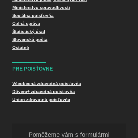
Ministerstvo spravodlivosti
Sociálna poisťovňa
Colná správa
Štatistický úrad
Slovenská pošta
Ostatné
PRE POISŤOVNE
Všeobecná zdravotná poisťovňa
Dôvera+ zdravotná poisťovňa
Union zdravotná poisťovňa
Pomôžeme vám s formulármi