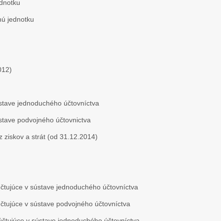
ednotku
nú jednotku
012)
ústave jednoduchého účtovníctva
ústave podvojného účtovnictva
 ziskov a strát (od 31.12.2014)
čtujúce v sústave jednoduchého účtovníctva
čtujúce v sústave podvojného účtovníctva
účtujúce v sústave jednoduchého účtovníctva