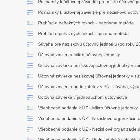
Poznámky k účtovnej závierke pre mikro účtovnú j
Poznámky k účtovnej závierke pre neziskovú účtov
Prehľad o peňažných tokoch - nepriama metóda
Prehľad o peňažných tokoch - priama metóda
Súvaha pre neziskovú účtovnú jednotku (od roku 2
Účtovná závierka mikro účtovnej jednotky
Účtovná závierka neziskovej účtovnej jednotky v s
Účtovná závierka neziskovej účtovnej jednotky v s
Účtovná závierka podnikateľov v PÚ - súvaha, výkaz
Účtovná závierka v jednoduchom účtovnictve
Všeobecné podanie k ÚZ - Mikro účtovné jednotky
Všeobecné podanie k ÚZ - Neziskové organizácie ú
Všeobecné podanie k ÚZ - Neziskové organizácie ú
Všeobecné podanie k ÚZ - Podnikateľské subjekty 