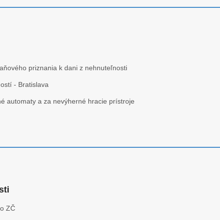
ňového priznania k dani z nehnuteľnosti
stí - Bratislava
né automaty a za nevýherné hracie prístroje
sti
zo ZČ