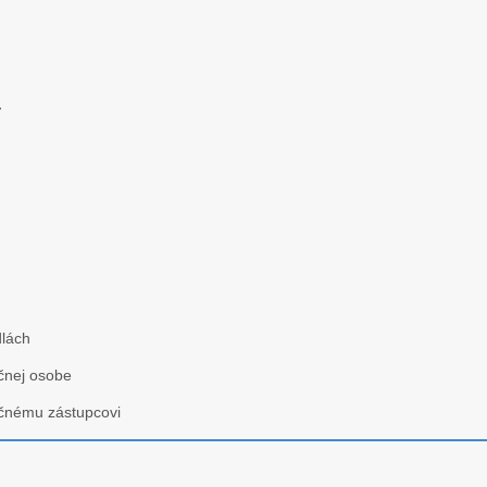
y
lách
ičnej osobe
ičnému zástupcovi