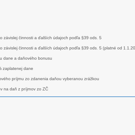
o závislej činnosti a ďalších údajoch podľa §39 ods. 5
o závislej činnosti a ďalších údajoch podľa §39 ods. 5 (platné od 1.1.2
ladu dane a daňového bonusu
% zaplatenej dane
okového príjmu zo zdanenia daňou vyberanou zrážkou
v na daň z príjmov zo ZČ