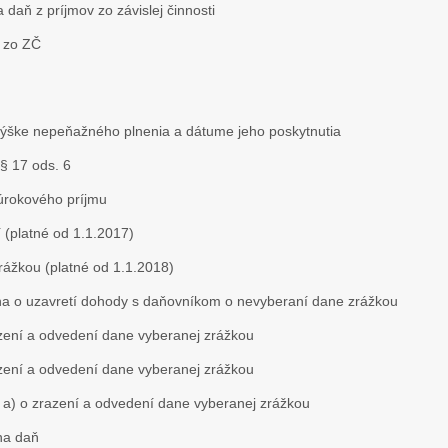
aň z príjmov zo závislej činnosti
 zo ZČ
 výške nepeňažného plnenia a dátume jeho poskytnutia
§ 17 ods. 6
 úrokového príjmu
(platné od 1.1.2017)
ážkou (platné od 1.1.2018)
na o uzavretí dohody s daňovníkom o nevyberaní dane zrážkou
azení a odvedení dane vyberanej zrážkou
azení a odvedení dane vyberanej zrážkou
 a) o zrazení a odvedení dane vyberanej zrážkou
na daň